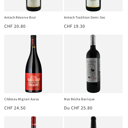
Antech Réserve Brut
Antech Tradition Demi-Sec
Prix
CHF 20.80
Prix
CHF 19.30
habituel
habituel
Château Mignan Aurus
Mas Bécha Barrique
Prix
CHF 24.50
Prix
Du CHF 25.80
habituel
habituel