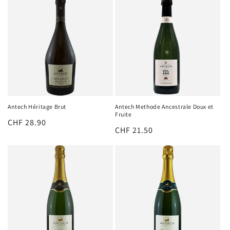
Antech Héritage Brut
Antech Methode Ancestrale Doux et
Fruite
Prix
CHF 28.90
Prix
CHF 21.50
habituel
habituel