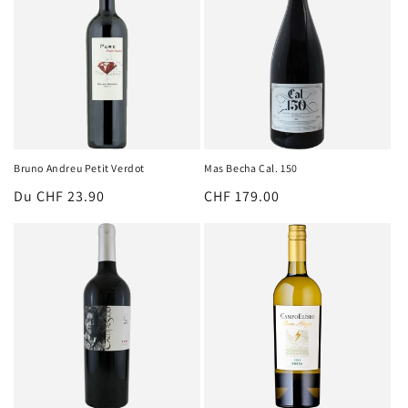
Bruno Andreu Petit Verdot
Mas Becha Cal. 150
Prix
Du CHF 23.90
Prix
CHF 179.00
habituel
habituel