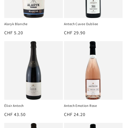
o
n
:
Alaryk Blanche
Antech Cuvee Oubliee
Prix
CHF 5.20
Prix
CHF 29.90
habituel
habituel
Élixir Antech
Antech Emotion Rose
Prix
CHF 43.50
Prix
CHF 24.20
habituel
habituel