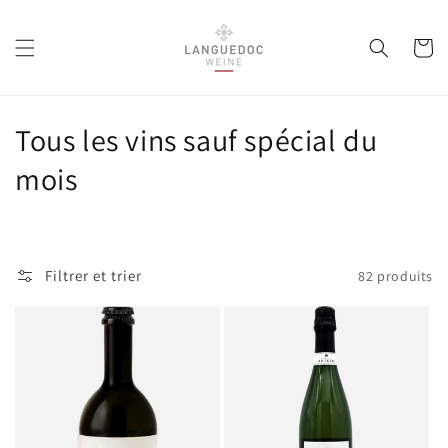
et
passer
au
Panier
contenu
C
Tous les vins sauf spécial du
o
mois
l
l
Filtrer et trier
82 produits
e
c
t
i