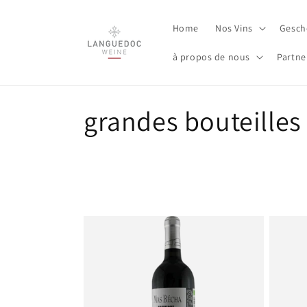
et
passer
au
Home
Nos Vins
Gesch
contenu
à propos de nous
Partne
C
grandes bouteilles
o
l
l
e
c