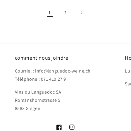
1
2
comment nous joindre
Ho
Courriel : info@languedoc-weine.ch
Lu
Téléphone : 071 410 27 9
Sa
Vins du Languedoc SA
Romanshornstrasse 5
8583 Sulgen
Facebook
Instagram