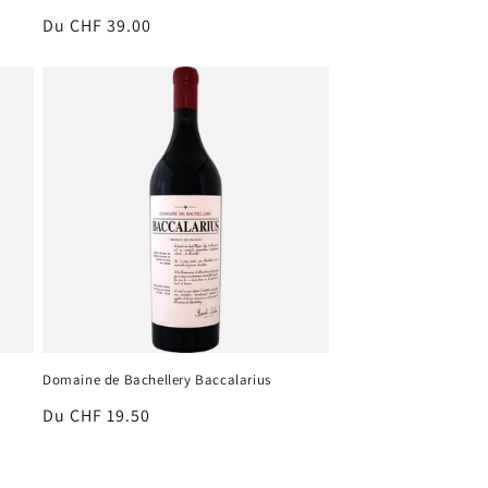
Prix
Du CHF 39.00
habituel
Domaine de Bachellery Baccalarius
Prix
Du CHF 19.50
habituel