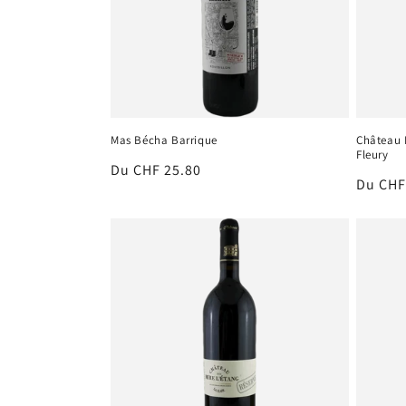
t
i
o
Mas Bécha Barrique
Château 
Fleury
n
Prix
Du CHF 25.80
Prix
Du CHF
habituel
habitu
: