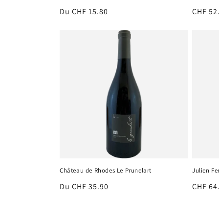
Prix
Du CHF 15.80
Prix
CHF 52
habituel
habitu
Château de Rhodes Le Prunelart
Julien F
Prix
Du CHF 35.90
Prix
CHF 64
habituel
habitu