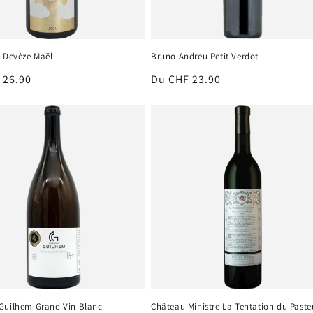
a Devèze Maël
Bruno Andreu Petit Verdot
 26.90
Prix
Du CHF 23.90
el
habituel
Guilhem Grand Vin Blanc
Château Ministre La Tentation du Paste