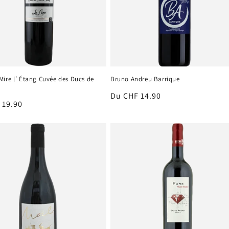
Mire l`Étang Cuvée des Ducs de
Bruno Andreu Barrique
Prix
Du CHF 14.90
 19.90
habituel
el