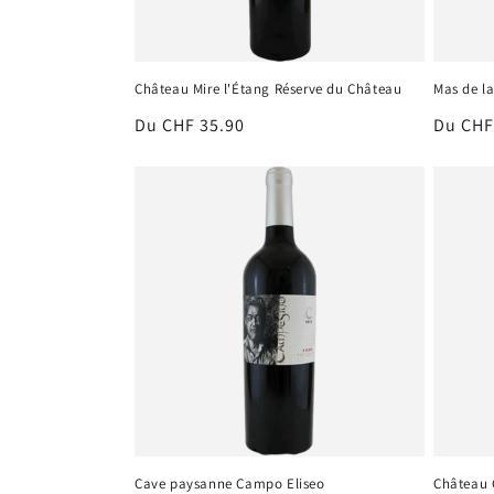
Château Mire l'Étang Réserve du Château
Mas de l
Prix
Du CHF 35.90
Prix
Du CHF
habituel
habitu
Cave paysanne Campo Eliseo
Château 