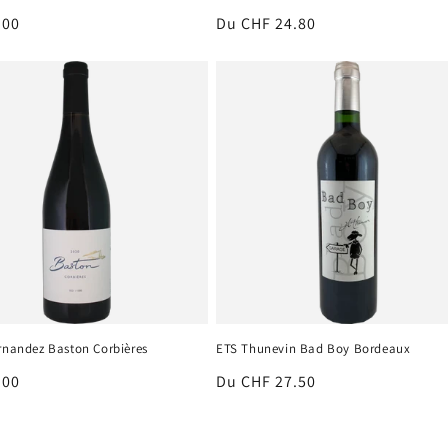
.00
Prix
Du CHF 24.80
el
habituel
ernandez Baston Corbières
ETS Thunevin Bad Boy Bordeaux
.00
Prix
Du CHF 27.50
el
habituel