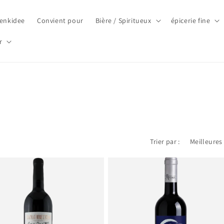
enkidee
Convient pour
Bière / Spiritueux
épicerie fine
r
Trier par :