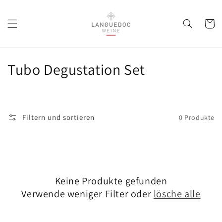
Direkt
zum
Inhalt
Warenko
K
Tubo Degustation Set
a
t
Filtern und sortieren
0 Produkte
e
g
o
Keine Produkte gefunden
r
Verwende weniger Filter oder
lösche alle
i