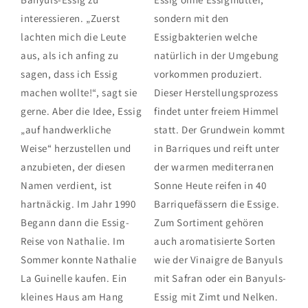
interessieren. „Zuerst
sondern mit den
lachten mich die Leute
Essigbakterien welche
aus, als ich anfing zu
natürlich in der Umgebung
sagen, dass ich Essig
vorkommen produziert.
machen wollte!“, sagt sie
Dieser Herstellungsprozess
gerne. Aber die Idee, Essig
findet unter freiem Himmel
„auf handwerkliche
statt. Der Grundwein kommt
Weise“ herzustellen und
in Barriques und reift unter
anzubieten, der diesen
der warmen mediterranen
Namen verdient, ist
Sonne Heute reifen in 40
hartnäckig. Im Jahr 1990
Barriquefässern die Essige.
Begann dann die Essig-
Zum Sortiment gehören
Reise von Nathalie. Im
auch aromatisierte Sorten
Sommer konnte Nathalie
wie der Vinaigre de Banyuls
La Guinelle kaufen. Ein
mit Safran oder ein Banyuls-
kleines Haus am Hang
Essig mit Zimt und Nelken.