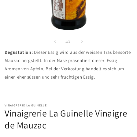
Medien
1
in
von
1
/
1
Modal
öffnen
Degustation:
Dieser Essig wird aus der weissen Traubensorte
Mauzac hergstellt. In der Nase präsentiert dieser Essig
Aromen von Äpfeln. Bei der Verkostung handelt es sich um
einen eher süssen und sehr fruchtigen Essig.
VINAIGRERIE LA GUINELLE
Vinaigrerie La Guinelle Vinaigre
de Mauzac