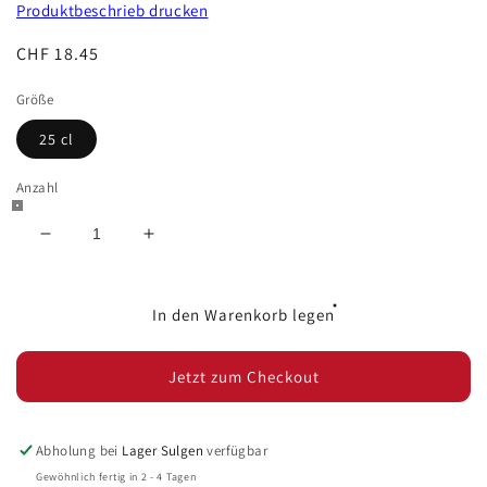
Produktbeschrieb drucken
Normaler
CHF 18.45
Preis
Größe
25 cl
Anzahl
Verringere
Erhöhe
die
die
Menge
Menge
für
für
In den Warenkorb legen
Vinaigrerie
Vinaigrerie
La
La
Jetzt zum Checkout
Guinelle
Guinelle
Vinaigre
Vinaigre
de
de
Mauzac
Mauzac
Abholung bei
Lager Sulgen
verfügbar
Gewöhnlich fertig in 2 - 4 Tagen