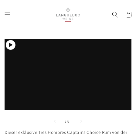
Direkt
zum
Inhalt
Warenko
oduktinformationen
ringen
Medien
1
in
von
1
/
1
Modal
öffnen
Dieser exklusive Tres Hombres Captains Choice Rum von der