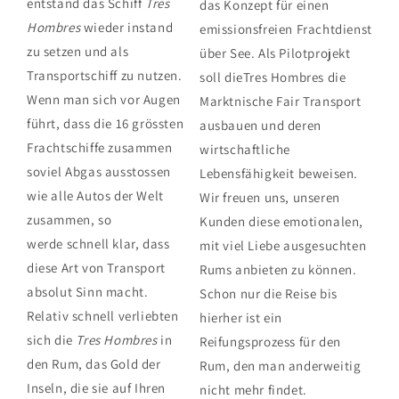
entstand das Schiff
Tres
das Konzept für einen
Hombres
wieder instand
emissionsfreien Frachtdienst
zu setzen und als
über See. Als Pilotprojekt
Transportschiff zu nutzen.
soll dieTres Hombres die
Wenn man sich vor Augen
Marktnische Fair Transport
führt, dass die 16
grössten
ausbauen und deren
Frachtschiffe zusammen
wirtschaftliche
soviel Abgas ausstossen
Lebensfähigkeit beweisen.
wie alle Autos der Welt
Wir freuen uns, unseren
zusammen, so
Kunden diese emotionalen,
werde
schnell klar, dass
mit viel Liebe ausgesuchten
diese Art von Transport
Rums anbieten zu können.
absolut Sinn macht.
Schon nur die Reise bis
Relativ schnell verliebten
hierher ist ein
sich die
Tres Hombres
in
Reifungsprozess für den
den Rum, das Gold der
Rum, den man anderweitig
Inseln, die sie auf Ihren
nicht mehr findet.