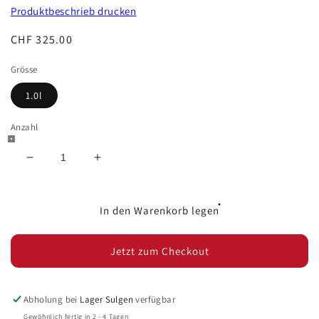
Produktbeschrieb drucken
Normaler
CHF 325.00
Preis
Grösse
1.0l
Anzahl
Verringere
Erhöhe
die
die
Menge
Menge
für
für
In den Warenkorb legen
Tres
Tres
Hombres
Hombres
Jetzt zum Checkout
2023
2023
-
-
Captains
Captains
Marigalant
Marigalant
Abholung bei
Lager Sulgen
verfügbar
2017
2017
Gewöhnlich fertig in 2 - 4 Tagen