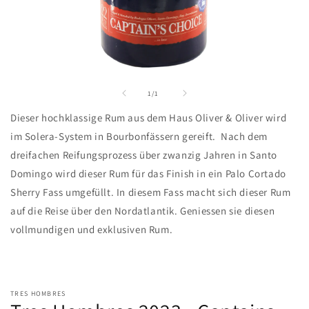
Medien
1
in
von
1
/
1
Modal
öffnen
Dieser hochklassige Rum aus dem Haus Oliver & Oliver wird
im Solera-System in Bourbonfässern gereift. Nach dem
dreifachen Reifungsprozess über zwanzig Jahren in Santo
Domingo wird dieser Rum für das Finish in ein Palo Cortado
Sherry Fass umgefüllt. In diesem Fass macht sich dieser Rum
auf die Reise über den Nordatlantik. Geniessen sie diesen
vollmundigen und exklusiven Rum.
TRES HOMBRES