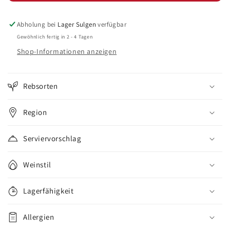
-
-
Captains
Captains
Dom
Dom
Abholung bei
Lager Sulgen
verfügbar
Rep
Rep
Gewöhnlich fertig in 2 - 4 Tagen
26y
26y
Shop-Informationen anzeigen
Rebsorten
Region
Serviervorschlag
Weinstil
Lagerfähigkeit
Allergien