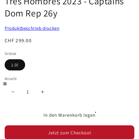
Tres Hombres 2023 - Captains
Dom Rep 26y
Produktbeschrieb drucken
Normaler
CHF 299.00
Preis
Grösse
1.0l
Anzahl
Verringere
Erhöhe
die
die
Menge
Menge
für
für
In den Warenkorb legen
Tres
Tres
Hombres
Hombres
Jetzt zum Checkout
2023
2023