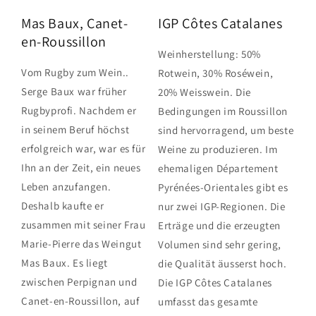
Mas Baux, Canet-
IGP Côtes Catalanes
en-Roussillon
Weinherstellung: 50%
Vom Rugby zum Wein..
Rotwein, 30% Roséwein,
Serge Baux war früher
20% Weisswein. Die
Rugbyprofi. Nachdem er
Bedingungen im Roussillon
in seinem Beruf höchst
sind hervorragend, um beste
erfolgreich war, war es für
Weine zu produzieren. Im
Ihn an der Zeit, ein neues
ehemaligen Département
Leben anzufangen.
Pyrénées-Orientales gibt es
Deshalb kaufte er
nur zwei IGP-Regionen. Die
zusammen mit seiner Frau
Erträge und die erzeugten
Marie-Pierre das Weingut
Volumen sind sehr gering,
Mas Baux. Es liegt
die Qualität äusserst hoch.
zwischen Perpignan und
Die IGP Côtes Catalanes
Canet-en-Roussillon, auf
umfasst das gesamte