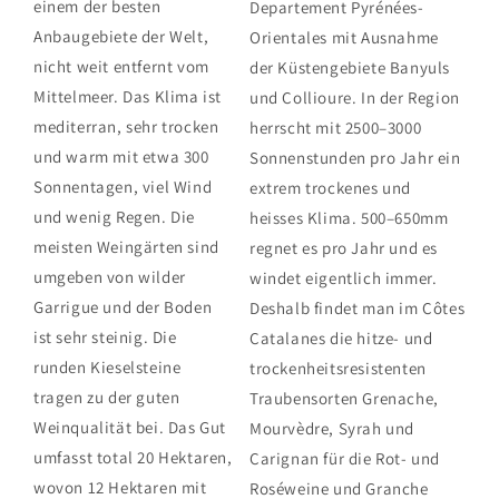
einem der besten
Departement Pyrénées-
Anbaugebiete der Welt,
Orientales mit Ausnahme
nicht weit entfernt vom
der Küstengebiete Banyuls
Mittelmeer. Das Klima ist
und Collioure. In der Region
mediterran, sehr trocken
herrscht mit 2500–3000
und warm mit etwa 300
Sonnenstunden pro Jahr ein
Sonnentagen, viel Wind
extrem trockenes und
und wenig Regen. Die
heisses Klima. 500–650mm
meisten Weingärten sind
regnet es pro Jahr und es
umgeben von wilder
windet eigentlich immer.
Garrigue und der Boden
Deshalb findet man im Côtes
ist sehr steinig. Die
Catalanes die hitze- und
runden Kieselsteine
trockenheitsresistenten
tragen zu der guten
Traubensorten Grenache,
Weinqualität bei. Das Gut
Mourvèdre, Syrah und
umfasst total 20 Hektaren,
Carignan für die Rot- und
wovon 12 Hektaren mit
Roséweine und Granche