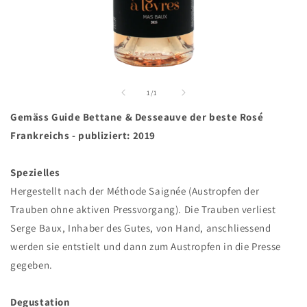
Medien
1
in
von
1
/
1
Modal
öffnen
Gemäss Guide Bettane & Desseauve der beste Rosé
Frankreichs - publiziert: 2019
Spezielles
Hergestellt nach der Méthode Saignée (Austropfen der
Trauben ohne aktiven Pressvorgang). Die Trauben verliest
Serge Baux, Inhaber des Gutes, von Hand, anschliessend
werden sie entstielt und dann zum Austropfen in die Presse
gegeben.
Degustation