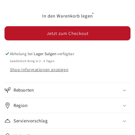
die
die
Menge
Menge
für
für
In den Warenkorb legen
Rouge
Rouge
à
à
Jetzt zum Checkout
Lèvres
Lèvres
le
le
Rosé
Rosé
-
-
Abholung bei
Lager Sulgen
verfügbar
Bio
Bio
Gewöhnlich fertig in 2 - 4 Tagen
Shop-Informationen anzeigen
Rebsorten
Region
Serviervorschlag