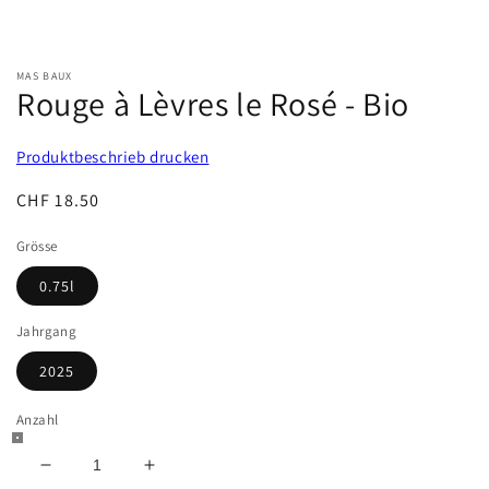
MAS BAUX
Rouge à Lèvres le Rosé - Bio
Produktbeschrieb drucken
Normaler
CHF 18.50
Preis
Grösse
0.75l
Jahrgang
2025
Anzahl
Verringere
Erhöhe