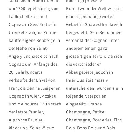
stach Jean Prunier bereits
höchst gepriesene
um 1700 regelmässig von
Branntwein der Welt wird in
La Rochelle aus mit
einem genau begrenzten
Cognac in See. Erst sein
Gebiet in Südwestfrankreich
Urenkel François Prunier
hergestellt. Sein Renommée
kaufte eigene Rebberge in
verdankt der Cognac unter
der Nähe von Saint-
anderem einem ganz
Angély und siedelte nach
grossartigen Terroir. Da sich
Cognac um. Anfangs des
die verschiedenen
20. Jahrhunderts
Abbaugebiete jedoch in
verkaufte der Enkel von
Ihrer Qualität massiv
François den hauseigenen
unterscheiden, wurden sie in
Cognac in Wien,Moskau
folgende Kategorien
und Melbourne. 1918 starb
eingeteilt: Grande
der letzte Prunier,
Champagne, Petite
Alphonse Prunier,
Champagne, Borderies, Fins
kinderlos. Seine Witwe
Bois, Bons Bois und Bois