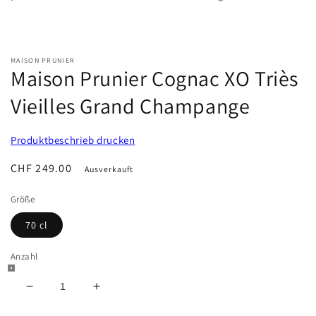
MAISON PRUNIER
Maison Prunier Cognac XO Triès
Vieilles Grand Champange
Produktbeschrieb drucken
Normaler
CHF 249.00
Ausverkauft
Preis
Größe
70 cl
Anzahl
Verringere
Erhöhe
die
die