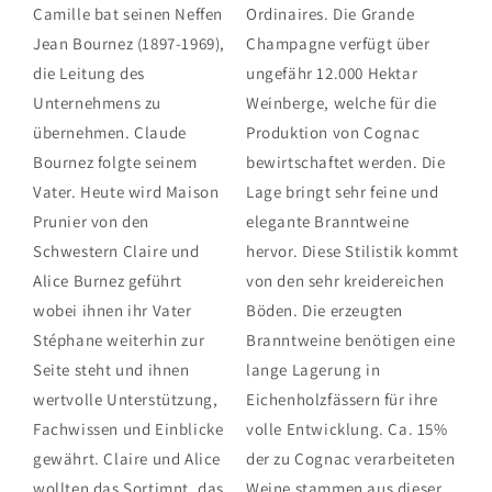
Camille bat seinen Neffen
Ordinaires. Die Grande
Jean Bournez (1897-1969),
Champagne verfügt über
die Leitung des
ungefähr 12.000 Hektar
Unternehmens zu
Weinberge, welche für die
übernehmen. Claude
Produktion von Cognac
Bournez folgte seinem
bewirtschaftet werden. Die
Vater. Heute wird Maison
Lage bringt sehr feine und
Prunier von den
elegante Branntweine
Schwestern Claire und
hervor. Diese Stilistik kommt
Alice Burnez geführt
von den sehr kreidereichen
wobei ihnen ihr Vater
Böden. Die erzeugten
Stéphane weiterhin zur
Branntweine benötigen eine
Seite steht und ihnen
lange Lagerung in
wertvolle Unterstützung,
Eichenholzfässern für ihre
Fachwissen und Einblicke
volle Entwicklung. Ca. 15%
gewährt. Claire und Alice
der zu Cognac verarbeiteten
wollten das Sortimnt, das
Weine stammen aus dieser