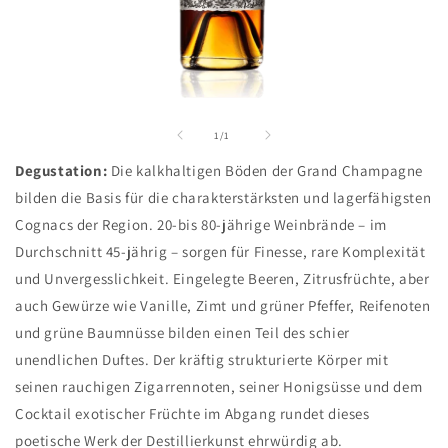
Medien
1
in
von
1
/
1
Modal
öffnen
Degustation:
Die kalkhaltigen Böden der Grand Champagne
bilden die Basis für die charakterstärksten und lagerfähigsten
Cognacs der Region. 20-bis 80-jährige Weinbrände – im
Durchschnitt 45-jährig – sorgen für Finesse, rare Komplexität
und Unvergesslichkeit. Eingelegte Beeren, Zitrusfrüchte, aber
auch Gewürze wie Vanille, Zimt und grüner Pfeffer, Reifenoten
und grüne Baumnüsse bilden einen Teil des schier
unendlichen Duftes. Der kräftig strukturierte Körper mit
seinen rauchigen Zigarrennoten, seiner Honigsüsse und dem
Cocktail exotischer Früchte im Abgang rundet dieses
poetische Werk der Destillierkunst ehrwürdig ab.