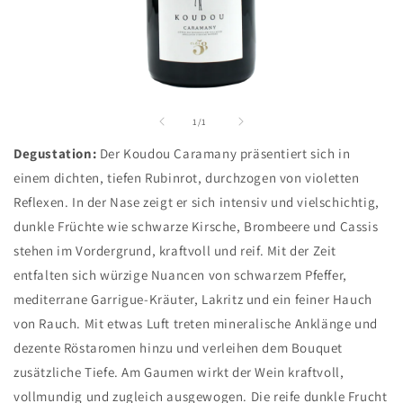
Medien
1
in
von
1
/
1
Modal
öffnen
Degustation:
Der Koudou Caramany präsentiert sich in
einem dichten, tiefen Rubinrot, durchzogen von violetten
Reflexen. In der Nase zeigt er sich intensiv und vielschichtig,
dunkle Früchte wie schwarze Kirsche, Brombeere und Cassis
stehen im Vordergrund, kraftvoll und reif. Mit der Zeit
entfalten sich würzige Nuancen von schwarzem Pfeffer,
mediterrane Garrigue-Kräuter, Lakritz und ein feiner Hauch
von Rauch. Mit etwas Luft treten mineralische Anklänge und
dezente Röstaromen hinzu und verleihen dem Bouquet
zusätzliche Tiefe. Am Gaumen wirkt der Wein kraftvoll,
vollmundig und zugleich ausgewogen. Die reife dunkle Frucht