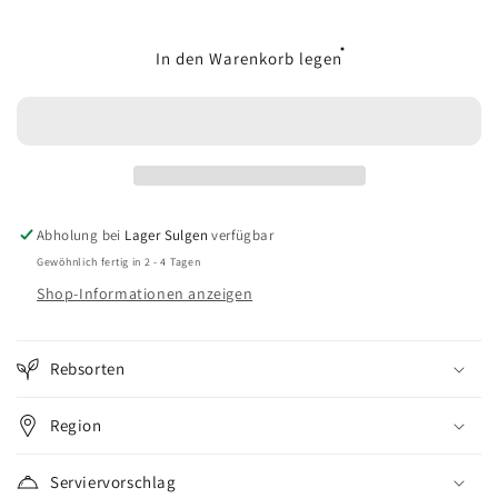
die
die
Menge
Menge
für
für
In den Warenkorb legen
Koudou
Koudou
Caramany
Caramany
Abholung bei
Lager Sulgen
verfügbar
Gewöhnlich fertig in 2 - 4 Tagen
Shop-Informationen anzeigen
Rebsorten
Region
Serviervorschlag