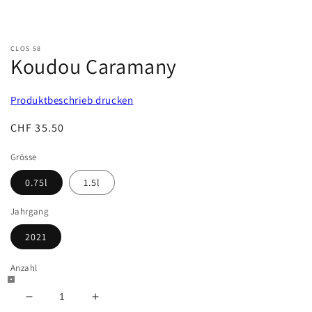
CLOS 58
Koudou Caramany
Produktbeschrieb drucken
Normaler
CHF 35.50
Preis
Grösse
0.75l
1.5l
Jahrgang
2021
Anzahl
Verringere
Erhöhe