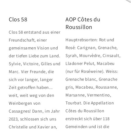
Clos 58
AOP Côtes du
Roussillon
Clos 58 entstand aus einer
Hauptrebsorten: Rot und
Freundschaft, einer
Rosé: Carignan, Grenache,
gemeinsamen Vision und
Syrah, Mourvèdre, Cinsault,
der tiefen Liebe zum Land.
Lladoner Pelut, Macabeu
Sylvie, Victoire, Gilles und
(nur für Roséweine). Weiss:
Marc. Vier Freunde, die
Grenache blanc, Grenache
sich vor langer, langer
gris, Macabeu, Roussanne,
Zeit getroffen haben...
Marsanne, Vermentino,
weit, weit weg von den
Tourbat. Die Appellation
Weinbergen von
Côtes du Roussillon
Cassagnes! Dann, im Jahr
erstreckt sich über 118
2023, schlossen sich uns
Gemeinden und ist die
Christelle und Xavier an,