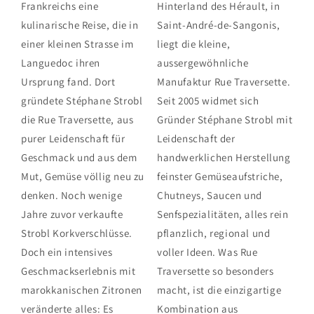
Frankreichs eine
Hinterland des Hérault, in
kulinarische Reise, die in
Saint-André-de-Sangonis,
einer kleinen Strasse im
liegt die kleine,
Languedoc ihren
aussergewöhnliche
Ursprung fand. Dort
Manufaktur Rue Traversette.
gründete Stéphane Strobl
Seit 2005 widmet sich
die Rue Traversette, aus
Gründer Stéphane Strobl mit
purer Leidenschaft für
Leidenschaft der
Geschmack und aus dem
handwerklichen Herstellung
Mut, Gemüse völlig neu zu
feinster Gemüseaufstriche,
denken. Noch wenige
Chutneys, Saucen und
Jahre zuvor verkaufte
Senfspezialitäten, alles rein
Strobl Korkverschlüsse.
pflanzlich, regional und
Doch ein intensives
voller Ideen. Was Rue
Geschmackserlebnis mit
Traversette so besonders
marokkanischen Zitronen
macht, ist die einzigartige
veränderte alles: Es
Kombination aus