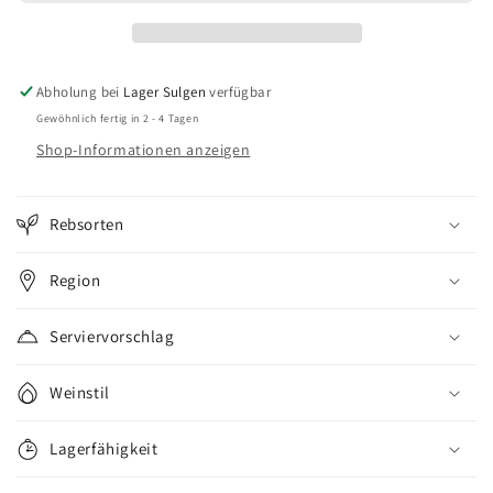
d&#39;olive
d&#39;olive
Abholung bei
Lager Sulgen
verfügbar
Gewöhnlich fertig in 2 - 4 Tagen
Shop-Informationen anzeigen
Rebsorten
Region
Serviervorschlag
Weinstil
Lagerfähigkeit