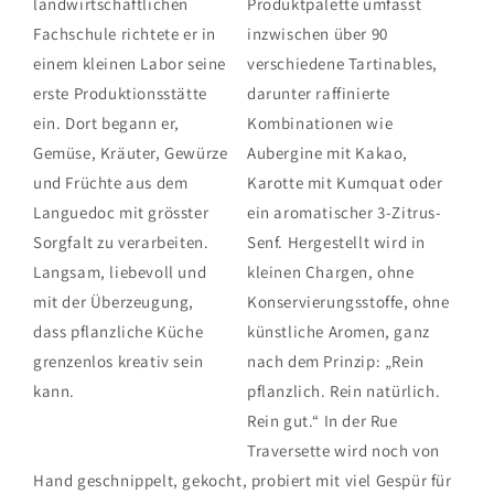
landwirtschaftlichen
Produktpalette umfasst
Fachschule richtete er in
inzwischen über 90
einem kleinen Labor seine
verschiedene Tartinables,
erste Produktionsstätte
darunter raffinierte
ein. Dort begann er,
Kombinationen wie
Gemüse, Kräuter, Gewürze
Aubergine mit Kakao,
und Früchte aus dem
Karotte mit Kumquat oder
Languedoc mit grösster
ein aromatischer 3-Zitrus-
Sorgfalt zu verarbeiten.
Senf. Hergestellt wird in
Langsam, liebevoll und
kleinen Chargen, ohne
mit der Überzeugung,
Konservierungsstoffe, ohne
dass pflanzliche Küche
künstliche Aromen, ganz
grenzenlos kreativ sein
nach dem Prinzip: „Rein
kann.
pflanzlich. Rein natürlich.
Rein gut.“ In der Rue
Traversette wird noch von
Hand geschnippelt, gekocht, probiert mit viel Gespür für