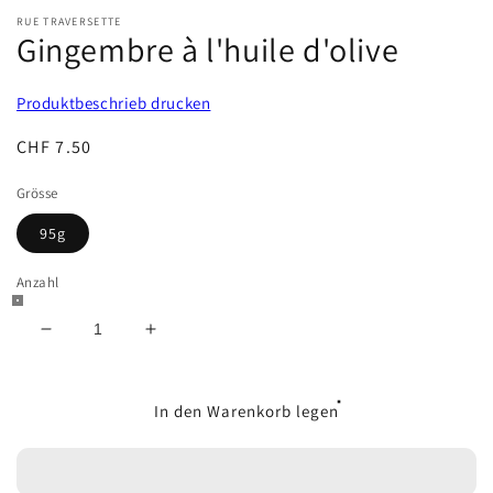
RUE TRAVERSETTE
Gingembre à l'huile d'olive
Produktbeschrieb drucken
Normaler
CHF 7.50
Preis
Grösse
95g
Anzahl
Verringere
Erhöhe
die
die
Menge
Menge
für
für
In den Warenkorb legen
Gingembre
Gingembre
à
à
l&#39;huile
l&#39;huile