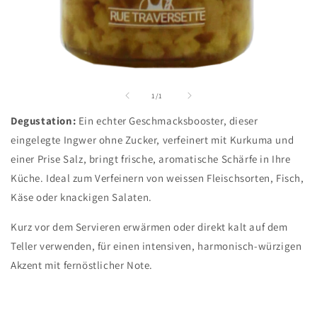
Medien
1
in
von
1
/
1
Modal
öffnen
Degustation:
Ein echter Geschmacksbooster, dieser
eingelegte Ingwer ohne Zucker, verfeinert mit Kurkuma und
einer Prise Salz, bringt frische, aromatische Schärfe in Ihre
Küche. Ideal zum Verfeinern von weissen Fleischsorten, Fisch,
Käse oder knackigen Salaten.
Kurz vor dem Servieren erwärmen oder direkt kalt auf dem
Teller verwenden, für einen intensiven, harmonisch-würzigen
Akzent mit fernöstlicher Note.