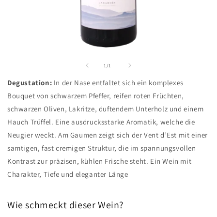
Medien
1
in
von
1
/
1
Modal
öffnen
Degustation:
In der Nase entfaltet sich ein komplexes
Bouquet von schwarzem Pfeffer, reifen roten Früchten,
schwarzen Oliven, Lakritze, duftendem Unterholz und einem
Hauch Trüffel. Eine ausdrucksstarke Aromatik, welche die
Neugier weckt. Am Gaumen zeigt sich der Vent d’Est mit einer
samtigen, fast cremigen Struktur, die im spannungsvollen
Kontrast zur präzisen, kühlen Frische steht. Ein Wein mit
Charakter, Tiefe und eleganter Länge
Wie schmeckt dieser Wein?