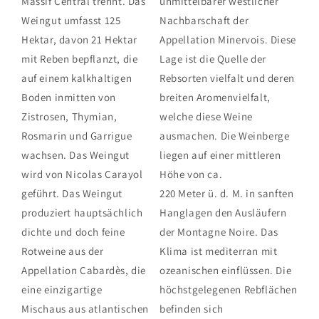
Massif Central trennt. Das
unmittelbarer westlicher
Weingut umfasst 125
Nachbarschaft der
Hektar, davon 21 Hektar
Appellation Minervois. Diese
mit Reben bepflanzt, die
Lage ist die Quelle der
auf einem kalkhaltigen
Rebsorten vielfalt und deren
Boden inmitten von
breiten Aromenvielfalt,
Zistrosen, Thymian,
welche diese Weine
Rosmarin und Garrigue
ausmachen. Die Weinberge
wachsen. Das Weingut
liegen auf einer mittleren
wird von Nicolas Carayol
Höhe von ca.
geführt. Das Weingut
220 Meter ü. d. M. in sanften
produziert hauptsächlich
Hanglagen den Ausläufern
dichte und doch feine
der Montagne Noire. Das
Rotweine aus der
Klima ist mediterran mit
Appellation Cabardès, die
ozeanischen einflüssen. Die
eine einzigartige
höchstgelegenen Rebflächen
Mischaus aus atlantischen
befinden sich