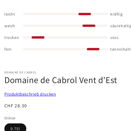
leicht
kräftig
weich
säurehalti
trocken
süss
fein
tanninhalt
DOMAINE DE CABROL
Domaine de Cabrol Vent d'Est
Produktbeschrieb drucken
Normaler
CHF 28.30
Preis
Grösse
0.75l