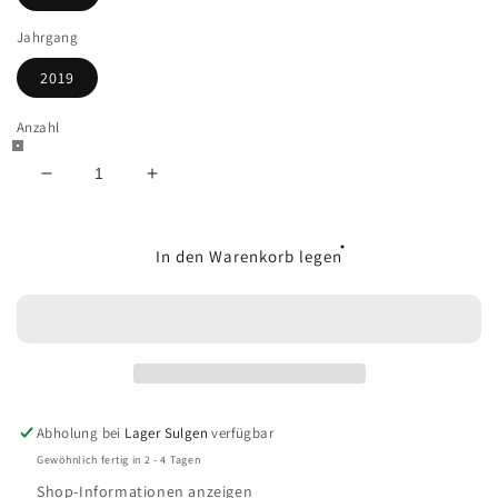
Jahrgang
2019
Anzahl
Verringere
Erhöhe
die
die
Menge
Menge
für
für
In den Warenkorb legen
Domaine
Domaine
de
de
Cabrol
Cabrol
Vent
Vent
d&#39;Est
d&#39;Est
Abholung bei
Lager Sulgen
verfügbar
Gewöhnlich fertig in 2 - 4 Tagen
Shop-Informationen anzeigen