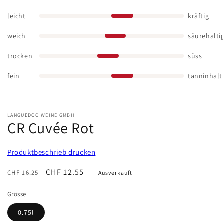
leicht
kräftig
weich
säurehalti
trocken
süss
fein
tanninhalt
LANGUEDOC WEINE GMBH
CR Cuvée Rot
Produktbeschrieb drucken
Normaler
Verkaufspreis
CHF 12.55
CHF 16.25
Ausverkauft
Preis
Grösse
0.75l