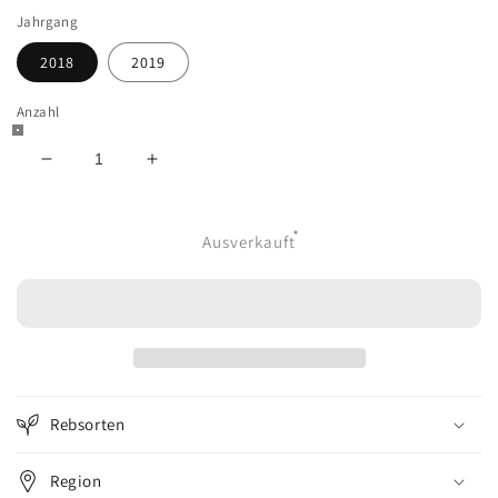
Jahrgang
2018
2019
Anzahl
Verringere
Erhöhe
die
die
Menge
Menge
für
für
Ausverkauft
CR
CR
Cuvée
Cuvée
Rot
Rot
Rebsorten
Region