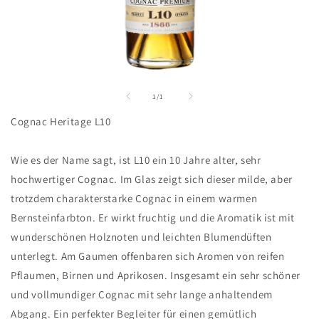
Medien
1
in
von
1
/
1
Modal
öffnen
Cognac Heritage L10
Wie es der Name sagt, ist L10 ein 10 Jahre alter, sehr
hochwertiger Cognac. Im Glas zeigt sich dieser milde, aber
trotzdem charakterstarke Cognac in einem warmen
Bernsteinfarbton. Er wirkt fruchtig und die Aromatik ist mit
wunderschönen Holznoten und leichten Blumendüften
unterlegt. Am Gaumen offenbaren sich Aromen von reifen
Pflaumen, Birnen und Aprikosen. Insgesamt ein sehr schöner
und vollmundiger Cognac mit sehr lange anhaltendem
Abgang. Ein perfekter Begleiter für einen gemütlich