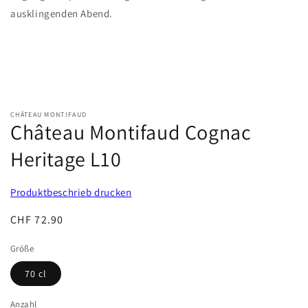
ausklingenden Abend.
CHÂTEAU MONTIFAUD
Château Montifaud Cognac
Heritage L10
Produktbeschrieb drucken
Normaler
CHF 72.90
Preis
Größe
70 cl
Anzahl