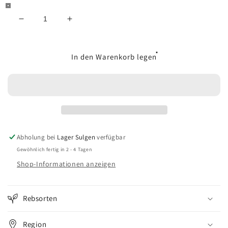
Verringere
Erhöhe
die
die
Menge
Menge
für
für
In den Warenkorb legen
Château
Château
Montifaud
Montifaud
Cognac
Cognac
Heritage
Heritage
L10
L10
Abholung bei
Lager Sulgen
verfügbar
Gewöhnlich fertig in 2 - 4 Tagen
Shop-Informationen anzeigen
Rebsorten
Region