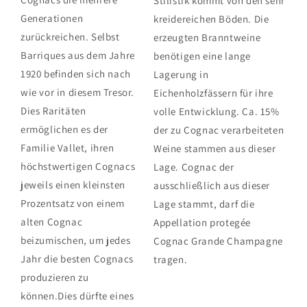
Stilistik kommt von den sehr
Generationen
kreidereichen Böden. Die
zurückreichen. Selbst
erzeugten Branntweine
Barriques aus dem Jahre
benötigen eine lange
1920 befinden sich nach
Lagerung in
wie vor in diesem Tresor.
Eichenholzfässern für ihre
Dies Raritäten
volle Entwicklung. Ca. 15%
ermöglichen es der
der zu Cognac verarbeiteten
Familie Vallet, ihren
Weine stammen aus dieser
höchstwertigen Cognacs
Lage. Cognac der
jeweils einen kleinsten
ausschließlich aus dieser
Prozentsatz von einem
Lage stammt, darf die
alten Cognac
Appellation protegée
beizumischen, um jedes
Cognac Grande Champagne
Jahr die besten Cognacs
tragen.
produzieren zu
können.Dies dürfte eines