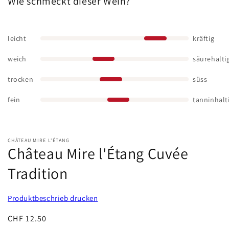
Wie schmeckt dieser Wein?
leicht
kräftig
weich
säurehalti
trocken
süss
fein
tanninhalt
CHÂTEAU MIRE L'ÉTANG
Château Mire l'Étang Cuvée
Tradition
Produktbeschrieb drucken
Normaler
CHF 12.50