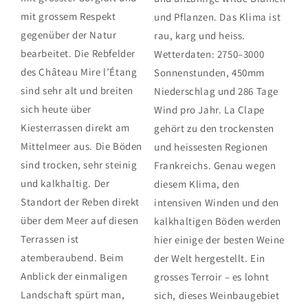
mit grossem Respekt
und Pflanzen. Das Klima ist
gegenüber der Natur
rau, karg und heiss.
bearbeitet. Die Rebfelder
Wetterdaten: 2750–3000
des Château Mire l’Étang
Sonnenstunden, 450mm
sind sehr alt und breiten
Niederschlag und 286 Tage
sich heute über
Wind pro Jahr. La Clape
Kiesterrassen direkt am
gehört zu den trockensten
Mittelmeer aus. Die Böden
und heissesten Regionen
sind trocken, sehr steinig
Frankreichs. Genau wegen
und kalkhaltig. Der
diesem Klima, den
Standort der Reben direkt
intensiven Winden und den
über dem Meer auf diesen
kalkhaltigen Böden werden
Terrassen ist
hier einige der besten Weine
atemberaubend. Beim
der Welt hergestellt. Ein
Anblick der einmaligen
grosses Terroir – es lohnt
Landschaft spürt man,
sich, dieses Weinbaugebiet