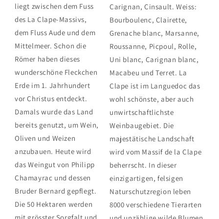
liegt zwischen dem Fuss
Carignan, Cinsault. Weiss:
des La Clape-Massivs,
Bourboulenc, Clairette,
dem Fluss Aude und dem
Grenache blanc, Marsanne,
Mittelmeer. Schon die
Roussanne, Picpoul, Rolle,
Römer haben dieses
Uni blanc, Carignan blanc,
wunderschöne Fleckchen
Macabeu und Terret. La
Erde im 1. Jahrhundert
Clape ist im Languedoc das
vor Christus entdeckt.
wohl schönste, aber auch
Damals wurde das Land
unwirtschaftlichste
bereits genutzt, um Wein,
Weinbaugebiet. Die
Oliven und Weizen
majestätische Landschaft
anzubauen. Heute wird
wird vom Massif de la Clape
das Weingut von Philipp
beherrscht. In dieser
Chamayrac und dessen
einzigartigen, felsigen
Bruder Bernard gepflegt.
Naturschutzregion leben
Die 50 Hektaren werden
8000 verschiedene Tierarten
mit grösster Sorgfalt und
und unzählige wilde Blumen