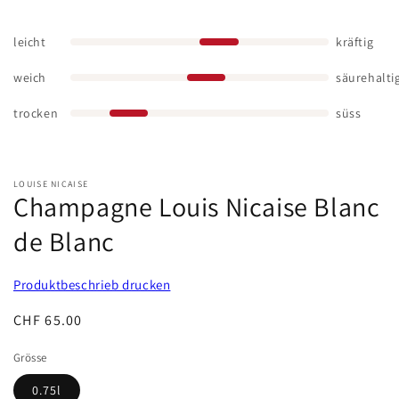
leicht
kräftig
weich
säurehalti
trocken
süss
LOUISE NICAISE
Champagne Louis Nicaise Blanc
de Blanc
Produktbeschrieb drucken
Normaler
CHF 65.00
Preis
Grösse
0.75l