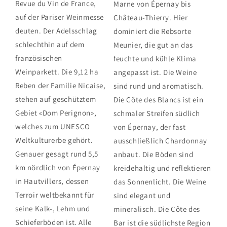
Revue du Vin de France,
Marne von Épernay bis
auf der Pariser Weinmesse
Château-Thierry. Hier
deuten. Der Adelsschlag
dominiert die Rebsorte
schlechthin auf dem
Meunier, die gut an das
französischen
feuchte und kühle Klima
Weinparkett. Die 9,12 ha
angepasst ist. Die Weine
Reben der Familie Nicaise,
sind rund und aromatisch.
stehen auf geschütztem
Die Côte des Blancs ist ein
Gebiet «Dom Perignon»,
schmaler Streifen südlich
welches zum UNESCO
von Épernay, der fast
Weltkulturerbe gehört.
ausschließlich Chardonnay
Genauer gesagt rund 5,5
anbaut. Die Böden sind
km nördlich von Épernay
kreidehaltig und reflektieren
in Hautvillers, dessen
das Sonnenlicht. Die Weine
Terroir weltbekannt für
sind elegant und
seine Kalk-, Lehm und
mineralisch. Die Côte des
Schieferböden ist. Alle
Bar ist die südlichste Region