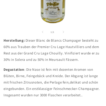
Medien
1
in
von
1
/
1
Modal
öffnen
Herstellung:
Dieser Blanc de Blancs Champager besteht zu
60% aus Trauben der Premier Cru Lage Hautvilliers und dem
Rest aus der Grand Cru Lage Chouilly. Vinifiziert wurde er zu
30% in Solera und zu 50% in Meursault Fässern.
Degustation
: Die Nase ist fein mit dezenten Aromen von
Blüten, Birne, Feingebäck und Kreide. Der Abgang ist lange
mit frischen Zitrusnoten, die Perlage fein,delikat und schön
eingebunden. Ein erstklassiger Feinschmecker-Champagner.
Insgesamt wurden nur 3000 Flaschen verarbeitet..