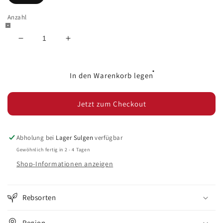
Anzahl
Verringere
Erhöhe
die
die
Menge
Menge
für
für
In den Warenkorb legen
Champagne
Champagne
Louis
Louis
Jetzt zum Checkout
Nicaise
Nicaise
Blanc
Blanc
de
de
Blanc
Blanc
Abholung bei
Lager Sulgen
verfügbar
Gewöhnlich fertig in 2 - 4 Tagen
Shop-Informationen anzeigen
Rebsorten
Region