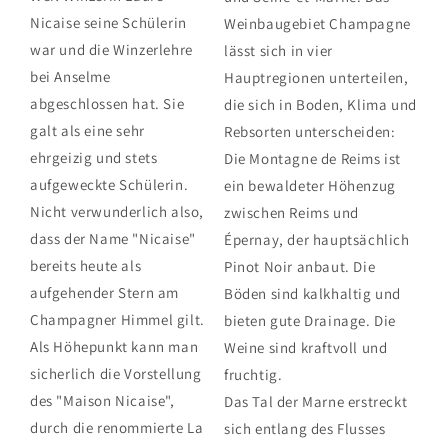
Nicaise seine Schülerin
Weinbaugebiet Champagne
war und die Winzerlehre
lässt sich in vier
bei Anselme
Hauptregionen unterteilen,
abgeschlossen hat. Sie
die sich in Boden, Klima und
galt als eine sehr
Rebsorten unterscheiden:
ehrgeizig und stets
Die Montagne de Reims ist
aufgeweckte Schülerin.
ein bewaldeter Höhenzug
Nicht verwunderlich also,
zwischen Reims und
dass der Name "Nicaise"
Épernay, der hauptsächlich
bereits heute als
Pinot Noir anbaut. Die
aufgehender Stern am
Böden sind kalkhaltig und
Champagner Himmel gilt.
bieten gute Drainage. Die
Als Höhepunkt kann man
Weine sind kraftvoll und
sicherlich die Vorstellung
fruchtig.
des "Maison Nicaise",
Das Tal der Marne erstreckt
durch die renommierte La
sich entlang des Flusses