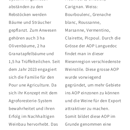
abständen zu den
Carignan. Weiss:
Rebstöcken werden
Bourboulenc, Grenache
Bäume und Sträucher
blanc, Roussanne,
gepflanzt. Zum Anwesen
Marsanne, Vermentino,
gehören auch 3 ha
Clairette, Picpoul. Durch die
Olivenbäume, 2 ha
Grösse der AOP Languedoc
Granatapfelbäume und
findet man in dieser
1,5 ha Trüffelteilchen. Seit
Riesenregion verschiedenste
dem Jahr 2023 engagiert
Weinstile. Diese grosse AOP
sich die Familie für den
wurde vorwiegend
Pour une Agriculture. Da
gegründet, um mehr Gebiete
sich ihr Konzept mit dem
ins AOP einzonen zu können
Agroforesterie-System
und die Weine für den Export
bewahrheitet und ihren
attraktiver zu machen.
Erfolg im Nachhaltigen
Somit bildet diese AOP im
Weinbau hervorhebt. Das
Grunde genommen eine