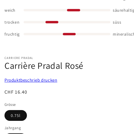
weich
säurehalti
trocken
süss
fruchtig
mineralisc
CARRIERE PRADAL
Carrière Pradal Rosé
Produktbeschrieb drucken
Normaler
CHF 16.40
Preis
Grösse
0.75l
Jahrgang