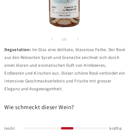
Medien
1
in
von
1
/
1
Modal
öffnen
Degustation:
Im Glas eine delikate, blassrosa Farbe. Der Rosé
aus den Rebsorten Syrah und Grenache zeichnet sich durch
einen klaren und aromatischen Duft von Himbeeren,
Erdbeeren und Kirschen aus. Dieser schöne Rosé verbindet ein
intensives Geschmackserlebnis und Frische mit grosser
Eleganz und Ausgewogenheit.
Wie schmeckt dieser Wein?
leicht
kräftig