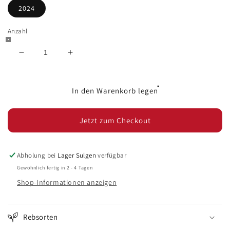
2024
Anzahl
Verringere
Erhöhe
die
die
Menge
Menge
für
für
In den Warenkorb legen
Carrière
Carrière
Pradal
Pradal
Jetzt zum Checkout
Rosé
Rosé
Abholung bei
Lager Sulgen
verfügbar
Gewöhnlich fertig in 2 - 4 Tagen
Shop-Informationen anzeigen
Rebsorten