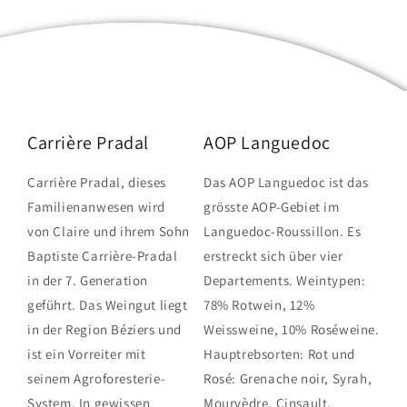
Carrière Pradal
AOP Languedoc
Carrière Pradal, dieses
Das AOP Languedoc ist das
Familienanwesen wird
grösste AOP-Gebiet im
von Claire und ihrem Sohn
Languedoc-Roussillon. Es
Baptiste Carrière-Pradal
erstreckt sich über vier
in der 7. Generation
Departements. Weintypen:
geführt. Das Weingut liegt
78% Rotwein, 12%
in der Region Béziers und
Weissweine, 10% Roséweine.
ist ein Vorreiter mit
Hauptrebsorten: Rot und
seinem Agroforesterie-
Rosé: Grenache noir, Syrah,
System. In gewissen
Mourvèdre, Cinsault,