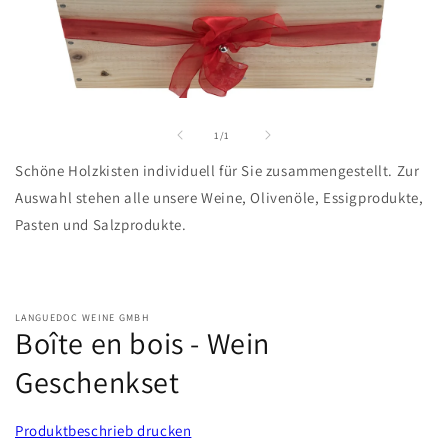
Medien
1
in
von
1
/
1
Modal
öffnen
Schöne Holzkisten individuell für Sie zusammengestellt. Zur
Auswahl stehen alle unsere Weine, Olivenöle, Essigprodukte,
Pasten und Salzprodukte.
LANGUEDOC WEINE GMBH
Boîte en bois - Wein
Geschenkset
Produktbeschrieb drucken