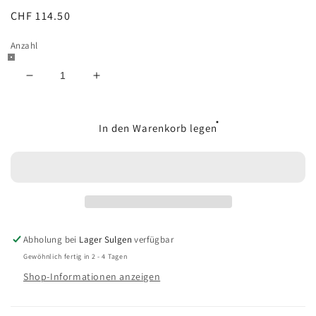
Normaler
CHF 114.50
Preis
Anzahl
Verringere
Erhöhe
die
die
Menge
Menge
für
für
In den Warenkorb legen
Boîte
Boîte
en
en
bois
bois
-
-
Wein
Wein
Geschenkset
Geschenkset
Abholung bei
Lager Sulgen
verfügbar
Gewöhnlich fertig in 2 - 4 Tagen
Shop-Informationen anzeigen