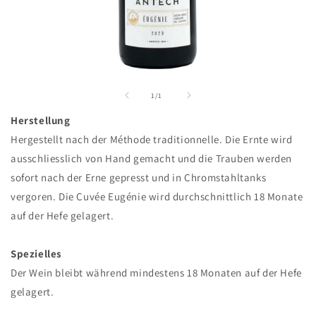
Medien
1
in
von
1
/
1
Modal
öffnen
Herstellung
Hergestellt nach der Méthode traditionnelle. Die Ernte wird
ausschliesslich von Hand gemacht und die Trauben werden
sofort nach der Erne gepresst und in Chromstahltanks
vergoren. Die Cuvée Eugénie wird durchschnittlich 18 Monate
auf der Hefe gelagert.
Spezielles
Der Wein bleibt während mindestens 18 Monaten auf der Hefe
gelagert.