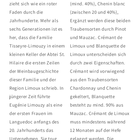
zieht sich wie ein roter
(mind. 40%), Chenin blanc
Faden durch die
(zwischen 20 und 40%),
Jahrhunderte. Mehr als
Ergänzt werden diese beiden
sechs Generationen ist es
Traubensorten durch Pinot
her, dass die Familie
und Mauzac. Crémant de
Tisseyre-Limouzy in einem
Limoux und Blanquette de
kleinen Keller der Abtei St.
Limoux unterscheiden sich
Hilaire die ersten Zeilen
durch zwei Eigenschaften.
der Weinbaugeschichte
Crémant wird vorwiegend
dieser Familie und der
aus den Traubensorten
Region Limoux schrieb. In
Chardonnay und Chenin
jüngerer Zeit führte
gekeltert, Blanquette
Eugénie Limouzy als eine
besteht zu mind. 90% aus
der ersten Frauen im
Mauzac. Crémant de Limoux
Languedoc anfangs des
muss mindestens während
20. Jahrhunderts das
12 Monaten auf der Hefe
Unternehmen. Sie trug
gelagert werden. Die