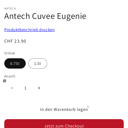
ANTECH
Antech Cuvee Eugenie
Produktbeschrieb drucken
Normaler
CHF 23.90
Preis
Grösse
0.75l
1.5l
Anzahl
Verringere
Erhöhe
die
die
Menge
Menge
für
für
In den Warenkorb legen
Antech
Antech
Cuvee
Cuvee
Jetzt zum Checkout
Eugenie
Eugenie