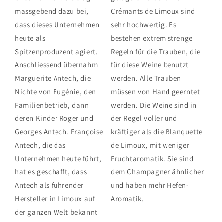
massgebend dazu bei,
Crémants de Limoux sind
dass dieses Unternehmen
sehr hochwertig. Es
heute als
bestehen extrem strenge
Spitzenproduzent agiert.
Regeln für die Trauben, die
Anschliessend übernahm
für diese Weine benutzt
Marguerite Antech, die
werden. Alle Trauben
Nichte von Eugénie, den
müssen von Hand geerntet
Familienbetrieb, dann
werden. Die Weine sind in
deren Kinder Roger und
der Regel voller und
Georges Antech. Françoise
kräftiger als die Blanquette
Antech, die das
de Limoux, mit weniger
Unternehmen heute führt,
Fruchtaromatik. Sie sind
hat es geschafft, dass
dem Champagner ähnlicher
Antech als führender
und haben mehr Hefen-
Hersteller in Limoux auf
Aromatik.
der ganzen Welt bekannt